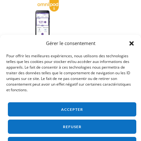
Gérer le consentement
Kit de démarrage
Omnipod 5
Pour offrir les meilleures expériences, nous utilisons des technologies
205,00
€
telles que les cookies pour stocker et/ou accéder aux informations des
appareils. Le fait de consentir à ces technologies nous permettra de
traiter des données telles que le comportement de navigation ou les ID
uniques sur ce site. Le fait de ne pas consentir ou de retirer son
consentement peut avoir un effet négatif sur certaines caractéristiques
RETOUR AUX MATÉRIELS
et fonctions.
ACCEPTER
REFUSER
Adélia Médical
Diabète
Parkinson
Perfusion & nutrition
Nos actualités