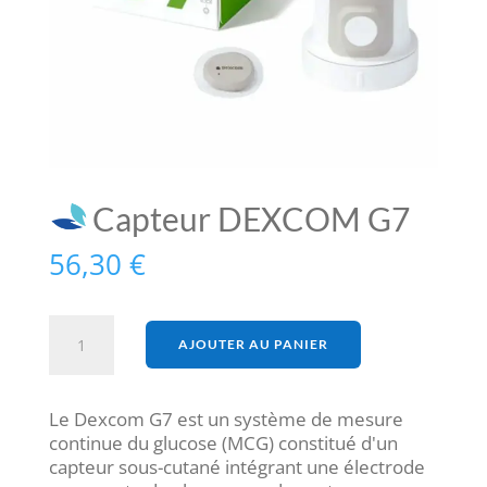
Capteur DEXCOM G7
56,30
€
quantité
AJOUTER AU PANIER
de
Capteur
DEXCOM
Le Dexcom G7 est un système de mesure
G7
continue du glucose (MCG) constitué d'un
capteur sous-cutané intégrant une électrode